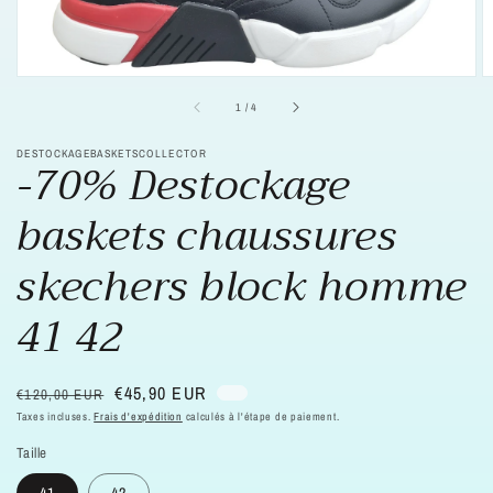
supports
multimédia
dans
la
vue
de
la
sur
1
/
4
galerie
DESTOCKAGEBASKETSCOLLECTOR
-70% Destockage
baskets chaussures
skechers block homme
41 42
Prix
Prix
€45,90 EUR
€120,00 EUR
habituel
soldé
Taxes incluses.
Frais d'expédition
calculés à l'étape de paiement.
Taille