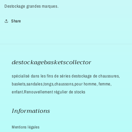
homme
homme
Destockage grandes marques.
41
41
42
42
Share
destockagebasketscollector
spécialisé dans les fins de séries destockage de chaussures,
baskets,sandales,tongs,chaussons,pour homme, femme,
enfant.Renouvellement régulier de stocks
Informations
Mentions légales