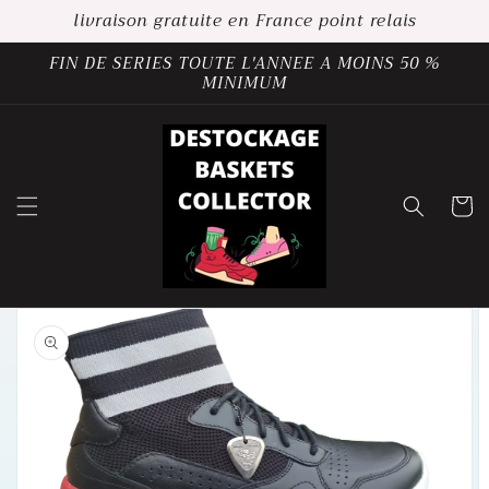
et
livraison gratuite en France point relais
passer
au
FIN DE SERIES TOUTE L'ANNEE A MOINS 50 %
contenu
MINIMUM
Panier
Passer aux
informations
produits
Ouvrir
1
des