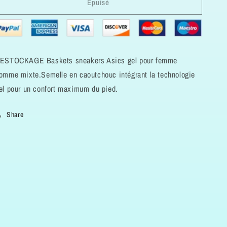
Épuisé
de
de
BASKETS
BASKETS
Asics
Asics
gel-
gel-
lyte
lyte
ns
ns
ESTOCKAGE Baskets sneakers Asics gel pour femme
femme
femme
omme mixte.Semelle en caoutchouc intégrant la technologie
37
37
el pour un confort maximum du pied.
triple
triple
white
white
Share