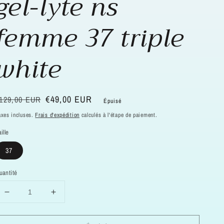
gel-lyte ns
femme 37 triple
white
rix
rix
€49,00 EUR
129,00 EUR
Épuisé
abituel
oldé
axes incluses.
Frais d'expédition
calculés à l'étape de paiement.
ille
37
uantité
Réduire
Augmenter
la
la
quantité
quantité