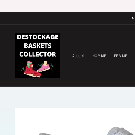
et
passer
au
contenu
F
Accueil
HOMME
FEMME
Passer aux
informations
produits