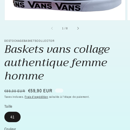
supports
multimédia
dans
la
vue
de
la
sur
1
/
8
galerie
DESTOCKAGEBASKETSCOLLECTOR
Baskets vans collage
authentique femme
homme
Prix
Prix
€59,90 EUR
€89,00 EUR
habituel
soldé
Taxes incluses.
Frais d'expédition
calculés à l'étape de paiement.
Taille
41
Couleur