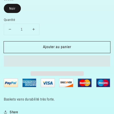
Noir
Quantité
Réduire
Augmenter
la
la
quantité
quantité
Ajouter au panier
de
de
Baskets
Baskets
vans
vans
collage
collage
authentique
authentique
femme
femme
homme
homme
Baskets vans durabilité très forte.
Share