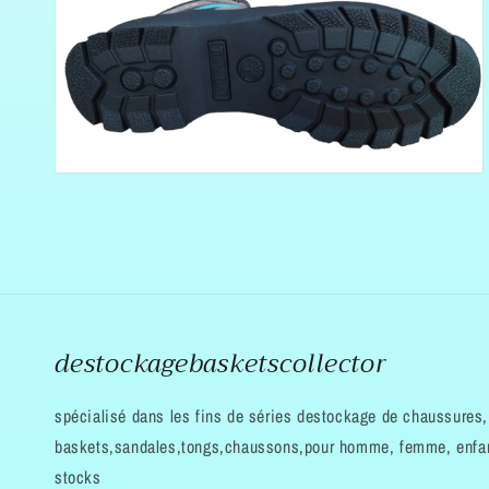
Ouvrir
6
des
supports
multimédia
dans
la
vue
de
la
galerie
destockagebasketscollector
spécialisé dans les fins de séries destockage de chaussures,
baskets,sandales,tongs,chaussons,pour homme, femme, enfan
stocks