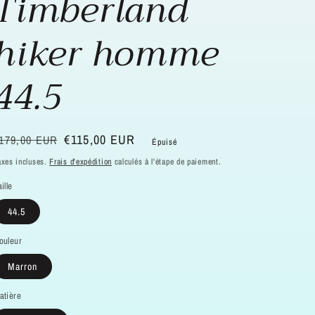
Timberland
hiker homme
44.5
rix
rix
€115,00 EUR
179,00 EUR
Épuisé
abituel
oldé
axes incluses.
Frais d'expédition
calculés à l'étape de paiement.
ille
44.5
ouleur
Marron
atière