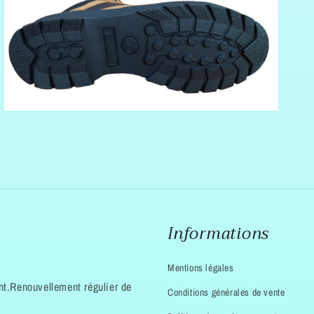
Ouvrir
7
des
supports
multimédia
dans
la
vue
de
la
galerie
Informations
Mentions légales
t.Renouvellement régulier de
Conditions générales de vente