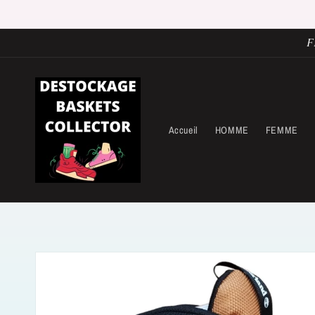
et
passer
au
contenu
F
Accueil
HOMME
FEMME
Passer aux
informations
produits