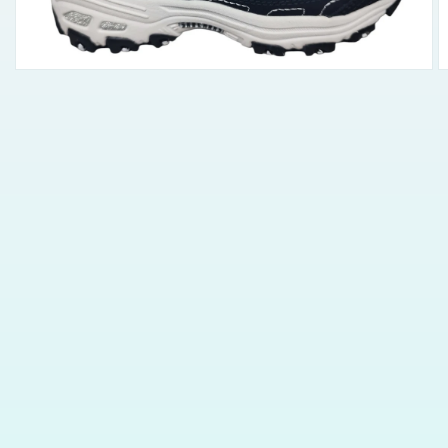
supports
multimédia
dans
la
vue
de
la
galerie