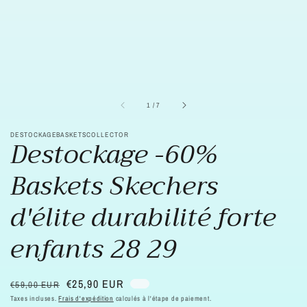
sur
1
/
7
DESTOCKAGEBASKETSCOLLECTOR
Destockage -60%
Baskets Skechers
d'élite durabilité forte
enfants 28 29
Prix
Prix
€25,90 EUR
€59,00 EUR
habituel
soldé
Taxes incluses.
Frais d'expédition
calculés à l'étape de paiement.