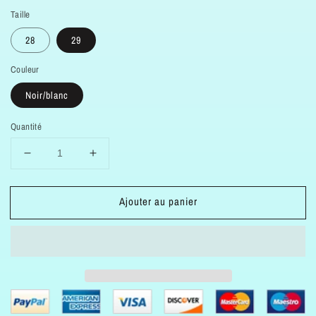
Taille
28
29
Couleur
Noir/blanc
Quantité
Réduire
Augmenter
la
la
quantité
quantité
Ajouter au panier
de
de
Destockage
Destockage
-60%
-60%
Baskets
Baskets
Skechers
Skechers
d&#39;élite
d&#39;élite
durabilité
durabilité
forte
forte